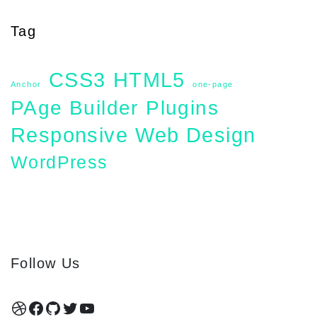
Tag
CSS3
HTML5
Anchor
one-page
PAge Builder
Plugins
Responsive
Web Design
WordPress
Follow Us
Dribbble
Facebook
GitHub
Twitter
YouTube