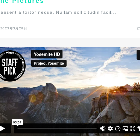
he Pictures
raesent a tortor neque. Nullam sollicitudin facil...
2023年3月28日