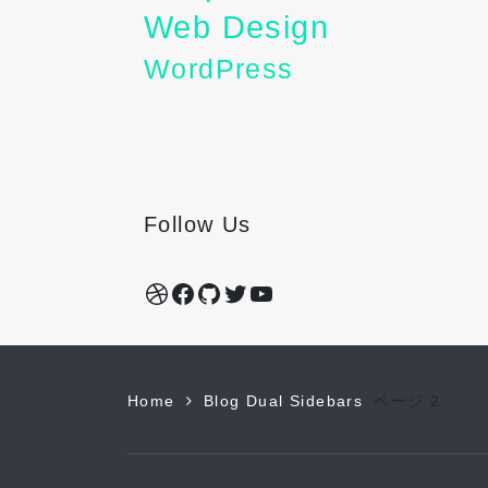
Web Design
WordPress
Follow Us
Dribbble
Facebook
GitHub
Twitter
YouTube
Home
Blog Dual Sidebars
ページ 2