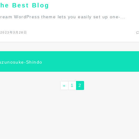
he Best Blog
tream WordPress theme lets you easily set up one-...
2023年3月28日
uzunosuke-Shindo
«
1
2