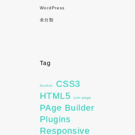
WordPress
未分類
Tag
CSS3
Anchor
HTML5
one-page
PAge Builder
Plugins
Responsive